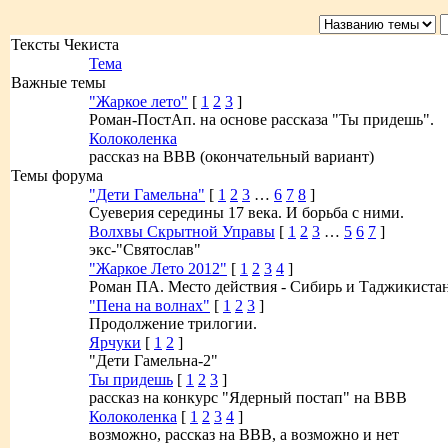
Тексты Чекиста
Тема
Важные темы
"Жаркое лето"
[
1
2
3
]
Роман-ПостАп. на основе рассказа "Ты придешь".
Колоколенка
рассказ на ВВВ (окончательный вариант)
Темы форума
"Дети Гамельна"
[
1
2
3
…
6
7
8
]
Суеверия середины 17 века. И борьба с ними.
Волхвы Скрытной Управы
[
1
2
3
…
5
6
7
]
экс-"Святослав"
"Жаркое Лето 2012"
[
1
2
3
4
]
Роман ПА. Место действия - Сибирь и Таджикистан
"Пена на волнах"
[
1
2
3
]
Продолжение трилогии.
Ярчуки
[
1
2
]
"Дети Гамельна-2"
Ты придешь
[
1
2
3
]
рассказ на конкурс "Ядерный постап" на ВВВ
Колоколенка
[
1
2
3
4
]
возможно, рассказ на ВВВ, а возможно и нет