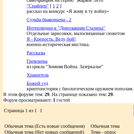
само-фанфик на серию "Жаркое Лето"
"Снайпер"
[
1
2
]
рассказ на конкурс «Я живу в ту войну»
Судьба браконьера - 2
Интерлюдии к "Динозаврам Сталина"
Отдельные зарисовки, малосвязанные сюжетом
Я - Крепость. Веду бой!
военно-историческая мистика.
Рассказы
Гремлины
из цикла "Зимняя Война. Зазеркалье"
Хранитель
Божий суд
криптоистория с биологическим оружием пополам.
В этом форуме тем:
29
. На странице показано тем:
29
.
Форум просматривают:
1
гостей
Страница
1
из
1
1
Обычная тема (Есть новые сообщения)
Обычная тема
Обычная тема (Нет новых сообщений)
Тема - опрос