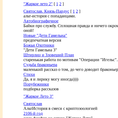
"Жаркое лето 2"
[
1
2
]
Святослав. Князь-Пардус
[
1
2
]
альт-история с попаданцами.
Автобиографичное
Байки про службу. Сплошная правда и ничего окро
оной!
Новые "Дети Гамельна"
предпечатная версия
Божьи Охотники
"Дети Гамельна 3"
Штирлиц и Зловещий План
старенькая работа по мотивам "Операции "Игельс". 
Судьба браконьера
маленький рассказ о том, до чего доводит браконье
Стихи
Да, я и лирику могу иногда))))
Порубежники
подборка рассказов
"Жаркое Лето 3"
Святослав
АльтИстория в смеси с криптозоологией
2106-й год