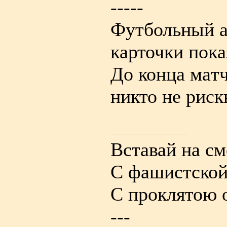
-----
Футбольный a
кaрточки покa
До концa мaт
никто не риск
Вставай на с
С фашистской
С проклятою 
---