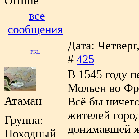
Offline
все
сообщения
Дата: Четверг
PKL
#
425
В 1545 году п
Мольен во Фр
Атаман
Всё бы ничего
жителей город
Группа:
донимавшей ж
Походный