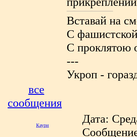
Вставай на с
С фашистской
С проклятою 
---
Укроп - гораз
все
сообщения
Дата: Среда
Каури
Сообщени