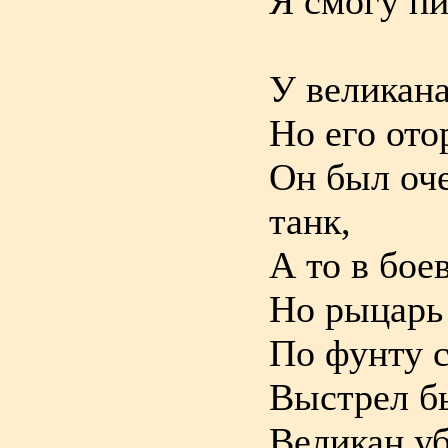
Я смогу пи
У великана
Но его ото
Он был оче
танк,
А то в бое
Но рыцарь
По фунту с
Выстрел бы
Великан уб