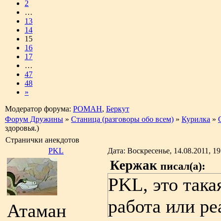
2
…
13
14
15
16
17
…
47
48
»
Модератор форума:
РОМАН
,
Беркут
Форум Дружины
»
Станица (разговоры обо всем)
»
Курилка
»
здоровья.)
Странички анекдотов
PKL
Дата: Воскресенье, 14.08.2011, 1
Кержак
писал(а):
PKL, это так
работа или ре
Атаман