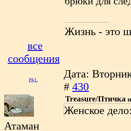
брюки для сле
Жизнь - это ш
все
сообщения
Дата: Вторник
PKL
#
430
Treasure/Птичка
п
Женское дело:
Атаман