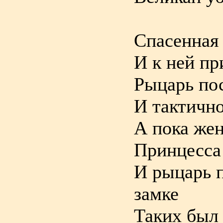
Спасенная 
И к ней пр
Рыцарь пос
И тактично
А пока жен
Принцесса
И рыцарь п
замке
Таких был 