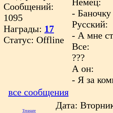
Немец:
Сообщений:
- Баночку
1095
Русский:
Награды:
17
- А мне с
Статус:
Offline
Все:
???
А он:
- Я за ко
все сообщения
Дата: Вторник
Treasure