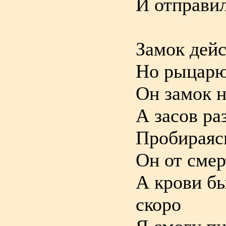
И отправил
Замок дей
Но рыцарю
Он замок н
А засов ра
Пробираясь
Он от смер
А крови бы
скоро