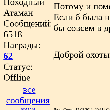
Походный
Потому и пом
Атаман
Если б была н
Сообщений:
бы совсем в д
6518
Награды:
Доброй охоты
62
Статус:
Offline
все
сообщения
РОМАН
Дата: Среда, 17.08.2011, 20:11 |