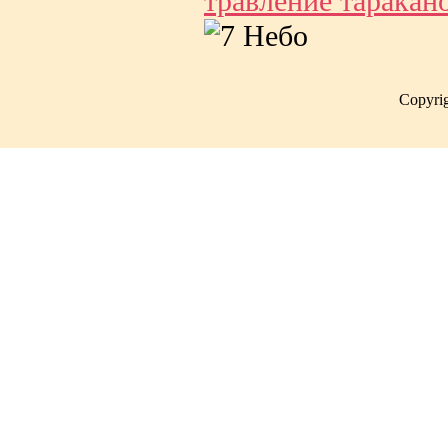
травление таракан
Copyri