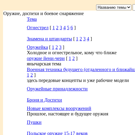
Оружие, доспехи и боевое снаряжение
Тема
Огнестрел
[
1
2
3
4
5
6
]
Знамена и штандарты
[
1
2
3
4
]
Оружейка
[
1
2
3
]
Холодное и огнестрельное, кому что ближе
оружие йени-чери
[
1
2
]
янычарская тема
Военная техника будущего (отдаленного и ближайш
1
2
]
здесь передовые концепты и уже рабочие модели
Оружейные принадлежности
Броня и Доспехи
Новые комплексы вооружений
Прошлое, настоящее и будущее оружия
Пушки
Польское оружие 15-17 веков