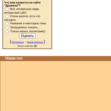
Что вам нравится на сайте
"Дружина"?
Всё, интересные люди,
интересный сайт!
Очень многое, есть что
обсудить.
Название и некоторые темы
Затрудняюсь сказать...
Только нашел, посмотрим))
[
·
]
Результаты
Архив опросов
Всего ответов:
82
Мини-чат