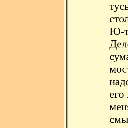
тус
сто
Ю-т
Дел
сум
мос
надо
его
мен
смы