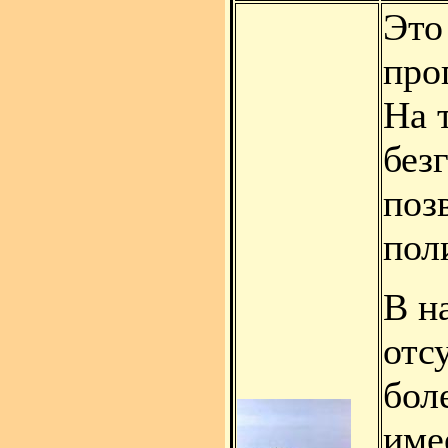
Это
про
На 
без
поз
пол
В н
отс
бол
име