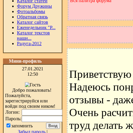
Вся палитра форума
Каталог статей
Форум Дружины
Фотоальбомы
Обратная связь
Каталог сайтов
Еженедельник "Р...
Каталог текстов
наши...
Радуга-2012
Мини-профиль
27.01.2021
Приветствую 
12:50
Надеюсь понр
Добро пожаловать!
Пожалуйста,
отзывы - даже
зарегистрируйся или
войди под своим ником!
Очень расчит
Логин:
Пароль:
труд делать 
запомнить
Забыл пароль
|