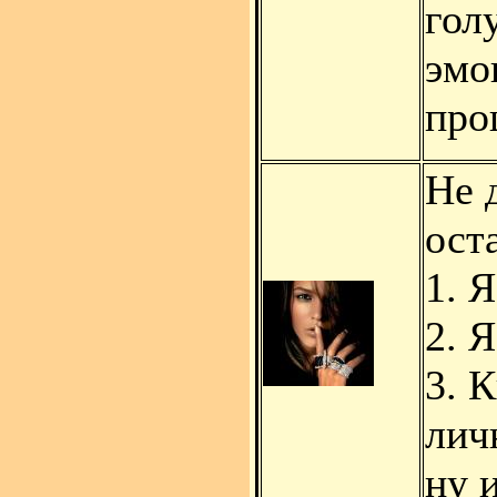
гол
эмо
про
Не 
ост
1. 
2. 
3. 
лич
ну и