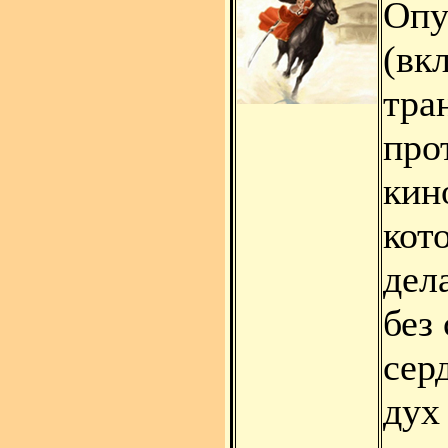
Опу
(вк
тра
про
кин
кот
дел
без
сер
дух