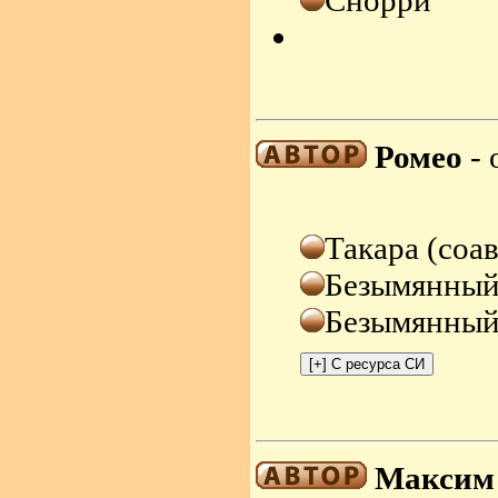
Снорри
Ромео
- 
Такара (соа
Безымянный
Безымянный 
Максим