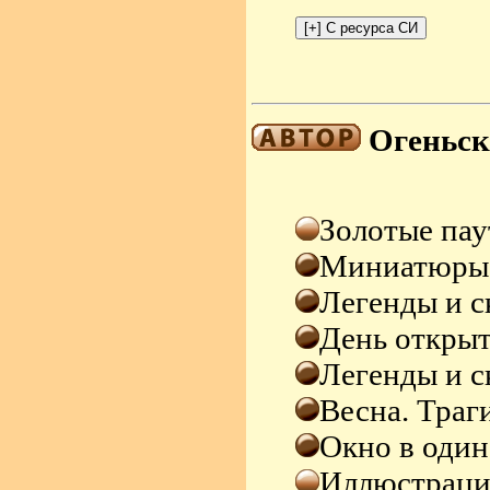
Огеньск
Золотые па
Миниатюры
Легенды и с
День откры
Легенды и с
Весна. Траг
Окно в один
Иллюстрац