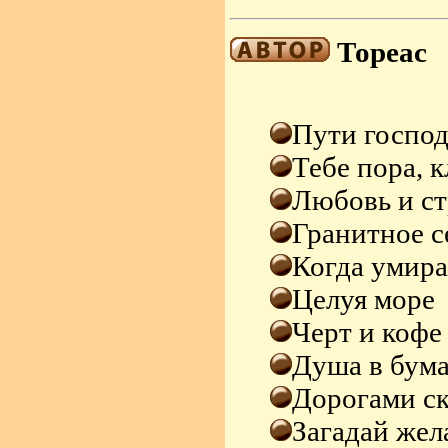
Тореас
Пути госпо
Тебе пора, 
Любовь и с
Гранитное с
Когда умир
Целуя море
Черт и кофе
Душа в бум
Дорогами ск
Загадай жел