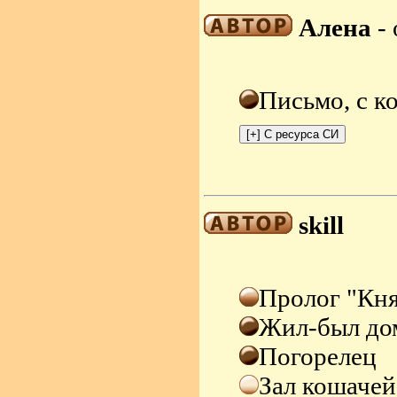
Алена
- 
Письмо, с к
skill
Пролог "Кн
Жил-был до
Погорелец
Зал кошачей