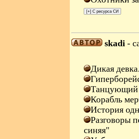
skadi
- с
Дикая девка
Гиперборейс
Танцующий 
Корабль мер
История од
Разговоры п
синяя"