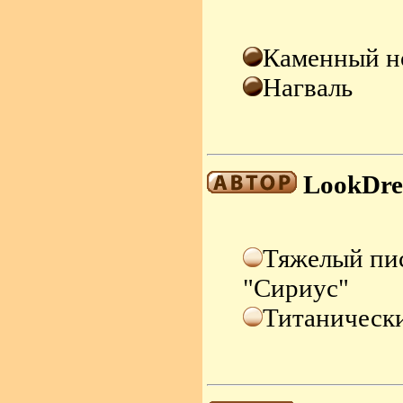
Каменный н
Нагваль
LookDr
Тяжелый пис
"Сириус"
Титанически