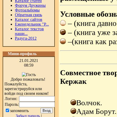
Каталог статей
Форум Дружины
Фотоальбомы
Условные обозн
Обратная связь
Каталог сайтов
– (книга давно
Еженедельник "Р...
Каталог текстов
– (книга уже з
наши...
Радуга-2012
–(книга как ра
Мини-профиль
21.01.2021
08:59
Совместное тво
Добро пожаловать!
Кержак
Пожалуйста,
зарегистрируйся или
войди под своим ником!
Логин:
Волчок.
Пароль:
Адам Борут.
запомнить
Забыл пароль
|