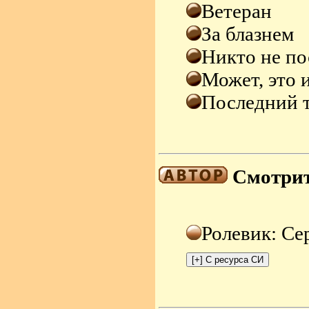
Ветеран
За блазнем
Никто не по
Может, это 
Последний т
Смотрит
Ролевик: Се