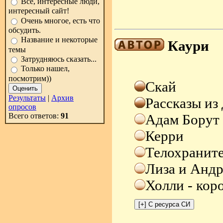
Всё, интересные люди,
интересный сайт!
Очень многое, есть что
обсудить.
Название и некоторые
Каури
темы
Затрудняюсь сказать...
Только нашел,
посмотрим))
Скай
Результаты
|
Архив
Рассказы из 
опросов
Всего ответов:
91
Адам Борут 
Керри
Телохранит
Лиза и Анд
Холли - кор