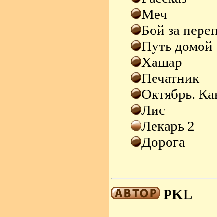
Меч
Бой за пере
Путь домой
Хашар
Печатник
Октябрь. Как
Лис
Лекарь 2
Дорога
PKL