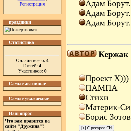
Адам Борут.
Регистрация
Адам Борут.
Адам Борут.
праздники
Статистика
Кержак
Онлайн всего:
4
Гостей:
4
Участников:
0
Проект Х)))
Самые активные
ПАМПА
Стихи
Самые уважаемые
Материк-Си
Наш опрос
Борис Зотов
Что вам нравится на
сайте "Дружина"?