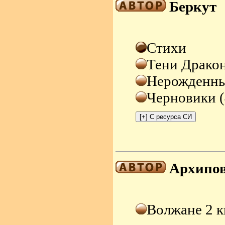
Беркут
Стихи
Тени Драко
Нерожденны
Черновики (
Архипо
Волжане 2 к