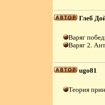
Глеб До
Варяг побед
Варяг 2. Ан
ugo81
Теория при