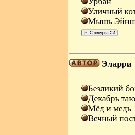
Урбан
Уличный кот
Мышь Эйнш
Эларри
Безликий бо
Декабрь та
Мёд и медь
Вечный пос