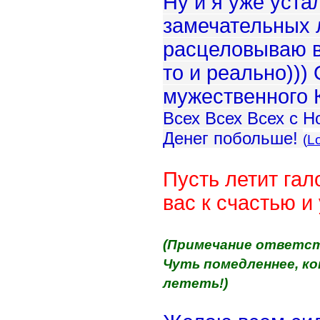
Ну и я уже уста
замечательных 
расцеловываю в
то и реально))
мужественного
Всех Всех Всех с Н
Денег побольше!
(
L
Пусть летит га
вас к счастью и
(Примечание ответст
Чуть помедленнее, ко
лететь!)