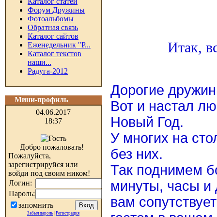
Каталог статей
Форум Дружины
Фотоальбомы
Обратная связь
Каталог сайтов
Итак, в
Еженедельник "Р...
Каталог текстов
наши...
Радуга-2012
Дорогие дружин
Мини-профиль
Вот и настал л
04.06.2017
Новый Год.
18:37
У многих на сто
Добро пожаловать!
без них.
Пожалуйста,
зарегистрируйся или
Так поднимем б
войди под своим ником!
минуты, часы и 
Логин:
Пароль:
вам сопутствует
запомнить
Забыл пароль
|
Регистрация