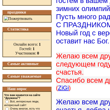
гостем в вашем 
зимних олимпий
праздники
Пусть много ра
С ПРАЗДНИКОМ 
Статистика
Новый год с ве
оставит нас Бог.
Онлайн всего:
1
Гостей:
1
Участников:
0
Желаю всем дру
следующем году
Самые активные
счастья.
Самые уважаемые
Спасибо всем д
(
ZiGi
)
Наш опрос
Что вам нравится на сайте
"Дружина"?
Желаю всем дру
Всё, интересные люди,
интересный сайт!
Очень многое, есть что