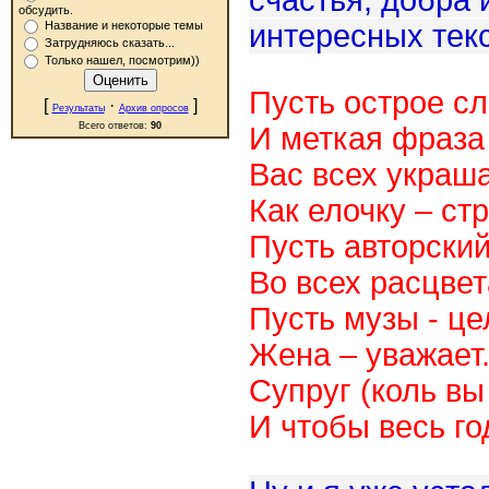
счастья, добра 
обсудить.
интересных тек
Название и некоторые темы
Затрудняюсь сказать...
Только нашел, посмотрим))
Пусть острое сл
[
·
]
Результаты
Архив опросов
Всего ответов:
90
И меткая фраза
Вас всех украша
Как елочку – ст
Пусть авторский
Во всех расцвет
Пусть музы - це
Жена – уважает
Супруг (коль вы
И чтобы весь го