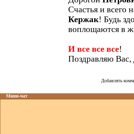
Счастья и всего 
Кержак
! Будь зд
воплощаются в жи
И все все все
!
Поздравляю Вас,
Добавлять комм
Мини-чат