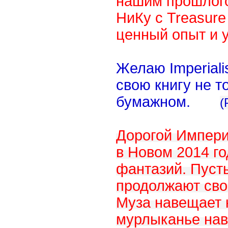
нашим прошлог
НиКу с
Treasure
ценный опыт и у
Желаю Imperiali
свою книгу не т
бумажном.
(
Дорогой Импери
в Новом 2014 г
фантазий. Пуст
продолжают сво
Муза навещает 
мурлыканье нав