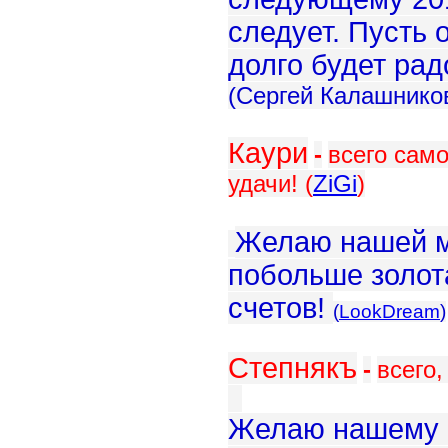
следует. Пусть 
долго будет ра
(Сергей Калашнико
Каури
-
всего само
удачи!
(
ZiGi
)
Желаю нашей м
побольше золот
счетов!
(
LookDream
)
Степнякъ
-
всего,
Желаю нашему а