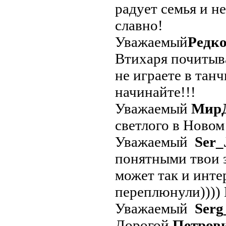
радует семья и не
славно!
Уважаемый
Редко
Втихаря почитыва
не играете в танч
начинайте!!!
Уважаемый
Мир
светлого в Новом
Уважаемый
Ser_
понятными твои з
может так и инте
переплюнули))))
Уважаемый
Ser
Дорогой
Петров