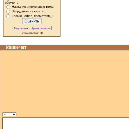
обсудить.
Название и некоторые темы
Затрудняюсь сказать...
Только нашел, посмотрим))
[
·
]
Результаты
Архив опросов
Всего ответов:
90
Мини-чат