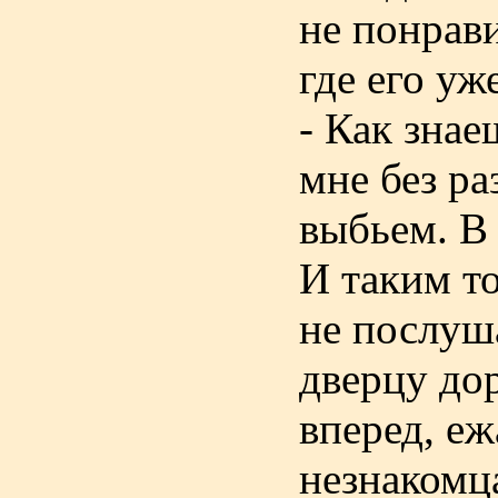
не понрави
где его уж
- Как зна
мне без ра
выбьем. В
И таким т
не послуш
дверцу до
вперед, еж
незнакомц