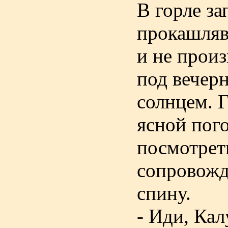
В горле за
прокашляв
и не прои
под вечер
солнцем. 
ясной пого
посмотреть
сопровожд
спину.
- Иди, Кал