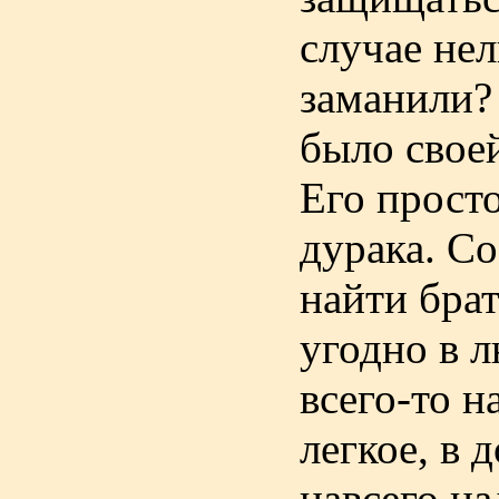
случае нел
заманили?
было своей
Его просто
дурака. Со
найти бра
угодно в л
всего-то н
легкое, в 
навсего на