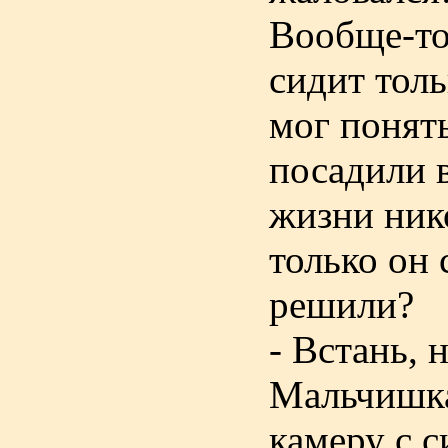
Вообще-то 
сидит толь
мог понять
посадили в
жизни нико
только он 
решили?
- Встань, 
Мальчишка 
камеру с 