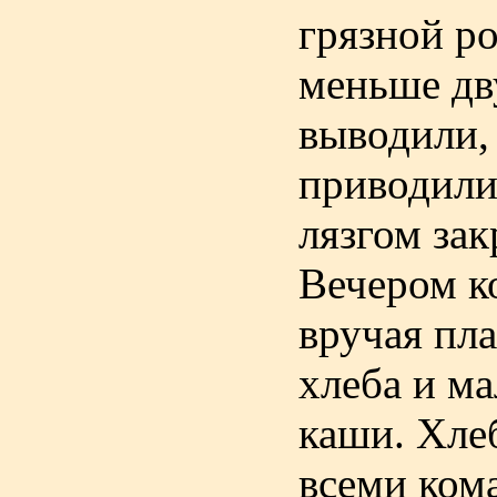
грязной ро
меньше дву
выводили,
приводили 
лязгом зак
Вечером к
вручая пл
хлеба и м
каши. Хлеб
всеми ком