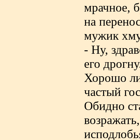
мрачное, 
на перенос
мужик хму
- Ну, здра
его дрогну
Хорошо ли 
частый го
Обидно ст
возражать,
исподлобь