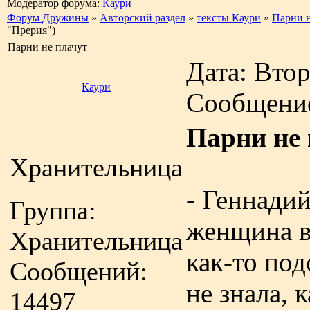
Модератор форума:
Каури
Форум Дружины
»
Авторский раздел
»
тексты Каури
»
Парни н
"Прерия")
Парни не плачут
Дата: Втор
Каури
Сообщени
Парни не 
Хранительница
- Геннади
Группа:
женщина в
Хранительница
как-то под
Сообщений:
не знала, к
14497