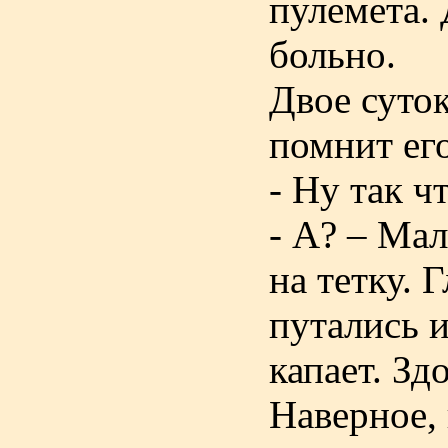
пулемета. 
больно.
Двое суток
помнит ег
- Ну так ч
- А? – Мал
на тетку. 
путались и
капает. Зд
Наверное, 