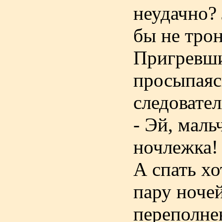
неудачно? 
бы не трон
Пригревшис
просыпаясь
следовател
- Эй, маль
ночлежка!
А спать хо
пару ночей
переполне