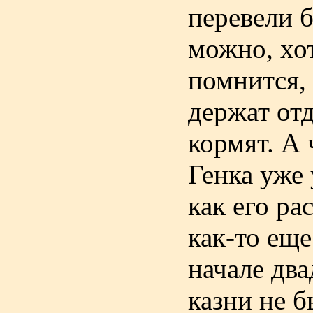
перевели б
можно, хот
помнится, 
держат от
кормят. А 
Генка уже 
как его ра
как-то еще
начале два
казни не б