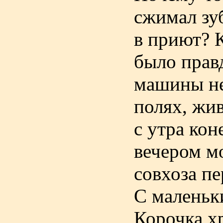
сжимал зуб
в приют? К
было прав
машины не
полях, жив
с утра кон
вечером м
совхоза пе
С маленьк
Корочка хр