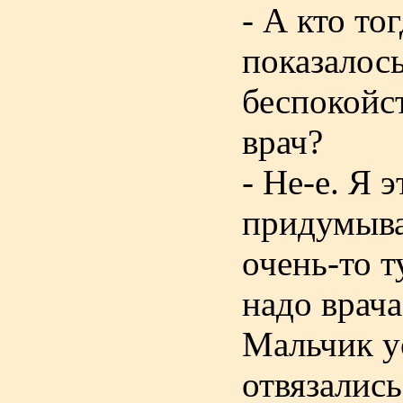
- А кто то
показалось
беспокойс
врач?
- Не-е. Я
придумыва
очень-то т
надо врача
Мальчик ус
отвязались