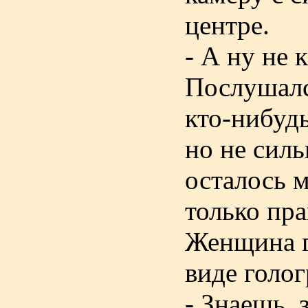
центре.
- А ну не 
Послушался
кто-нибудь
но не силь
осталось м
только пр
Женщина г
виде голо
- Знаешь, 