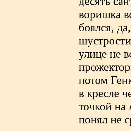
десять са
воришка в
боялся, да
шустрости
улице не 
прожектор
потом Генк
в кресле ч
точкой на 
понял не с