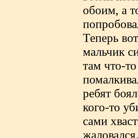
обоим, а т
попробовал
Теперь вот
мальчик си
там что-то
помалкивал
ребят боял
кого-то уб
сами хваст
жаловалс