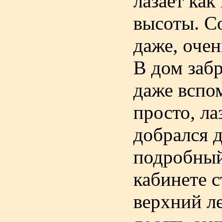
лазает как
высоты. Со
даже, оче
В дом забр
даже вспом
просто, л
добрался д
подробный
кабинете с
верхний л