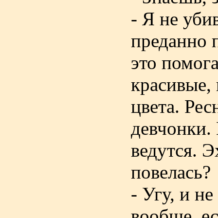
- Я не уби
преданно п
это помога
красивые,
цвета. Ре
девчонки. 
ведутся. Э
повелась?
- Угу, и н
вообще, е