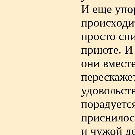
И еще упор
происходит
просто спи
приюте. И 
они вместе
перескажет
удовольст
порадуется
приснилось
и чужой до