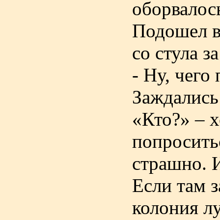
оборвалось
Подошел в
со стула з
- Ну, чего
Заждались 
«Кто?» – х
попроситьс
страшно. 
Если там 
колония лу