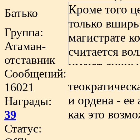
Кроме того ц
Батько
только вширь 
Группа:
магистрате к
Атаман-
считается во
отставник
имеют личные
Сообщений:
это уже никак
теократическ
16021
и ордена - ее
Награды:
как это возмо
39
Статус: