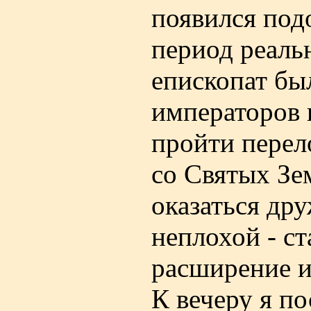
появился под
период реаль
епископат бы
императоров 
пройти перел
со Святых Зе
оказаться др
неплохой - с
расширение и
К вечеру я п