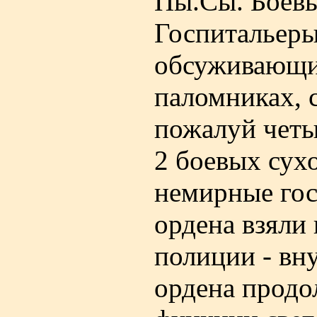
Пы.Сы. Боевы
Госпитальеры
обсуживающи
паломниках, 
пожалуй четы
2 боевых сух
немирные госу
ордена взяли
полиции - вну
ордена продо