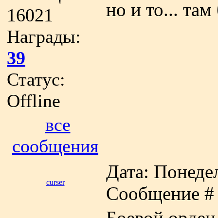
но и то... там
16021
Награды:
39
Статус:
Offline
все
сообщения
Дата: Понедел
curser
Сообщение 
Боевой орден