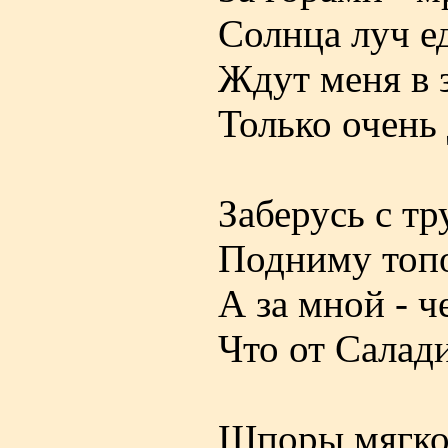
Солнца луч ед
Ждут меня в 
Только очень 
Заберусь с т
Подниму топо
А за мной - ч
Что от Салад
Шпоры мягко