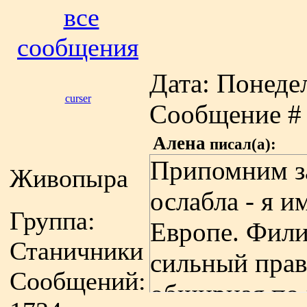
все
сообщения
Дата: Понедел
curser
Сообщение 
Алена
писал(а):
Припомним за
Живопыра
ослабла - я 
Группа:
Европе. Фили
Станичники
сильный прав
Сообщений:
обширная по 