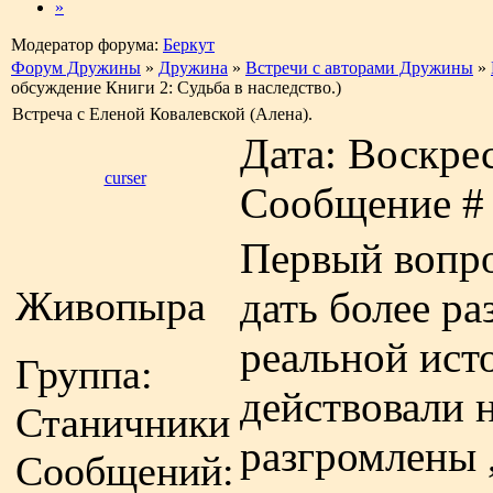
»
Модератор форума:
Беркут
Форум Дружины
»
Дружина
»
Встречи с авторами Дружины
»
обсуждение Книги 2: Судьба в наследство.)
Встреча с Еленой Ковалевской (Алена).
Дата: Воскрес
curser
Сообщение 
Первый вопро
Живопыра
дать более р
реальной ист
Группа:
действовали 
Станичники
разгромлены 
Сообщений: