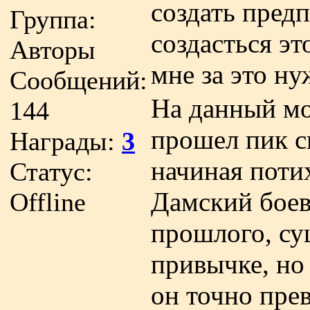
создать пред
Группа:
создасться э
Авторы
мне за это н
Сообщений:
На данный м
144
прошел пик с
Награды:
3
начиная поти
Статус:
Дамский боев
Offline
прошлого, су
привычке, но
он точно пре