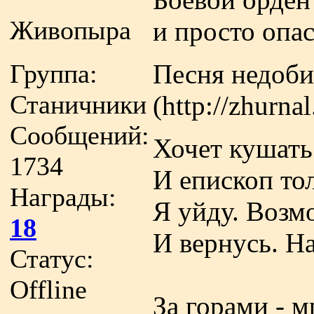
Живопыра
и просто опас
Группа:
Песня недоби
Станичники
(http://zhurna
Сообщений:
Хочет кушать 
1734
И епископ то
Награды:
Я уйду. Возмо
18
И вернусь. Н
Статус:
Offline
За горами - 