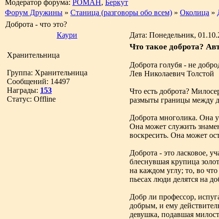
Модератор форума:
РОМАН
,
Беркут
Форум Дружины
»
Станица (разговоры обо всем)
»
Околица
»
Доброта - что это?
Каури
Дата: Понедельник, 01.10.
Что такое доброта? Ав
Хранительница
Доброта голубя - не добро
Группа: Хранительница
Лев Николаевич Толстой
Сообщений:
14497
Награды:
153
Что есть доброта? Милосе
Статус:
Offline
размыты границы между до
Доброта многолика. Она у
Она может служить знамен
воскресить. Она может ост
Доброта - это ласковое, у
блеснувшая крупица золото
на каждом углу; то, во ч
пьесах люди делятся на до
Добр ли профессор, испу
добрым, и ему действител
девушка, подавшая милост