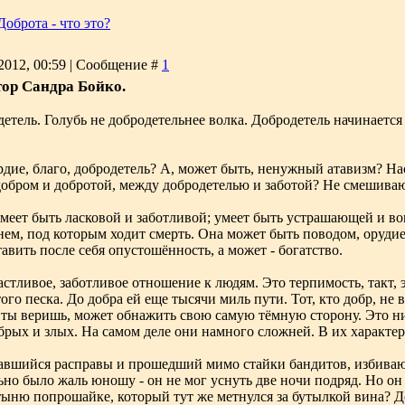
Доброта - что это?
2012, 00:59 | Сообщение #
1
тор Сандра Бойко.
детель. Голубь не добродетельнее волка. Добродетель начинается 
рдие, благо, добродетель? А, может быть, ненужный атавизм? На
бром и добротой, между добродетелью и заботой? Не смешиваю
меет быть ласковой и заботливой; умеет быть устрашающей и во
ем, под которым ходит смерть. Она может быть поводом, орудие
авить после себя опустошённость, а может - богатство.
частливое, заботливое отношение к людям. Это терпимость, такт, э
го песка. До добра ей еще тысячи миль пути. Тот, кто добр, не в
то ты веришь, может обнажить свою самую тёмную сторону. Это н
брых и злых. На самом деле они намного сложней. В их характера
гавшийся расправы и прошедший мимо стайки бандитов, избиваю
ьно было жаль юношу - он не мог уснуть две ночи подряд. Но он
ыню попрошайке, который тут же метнулся за бутылкой вина? Д