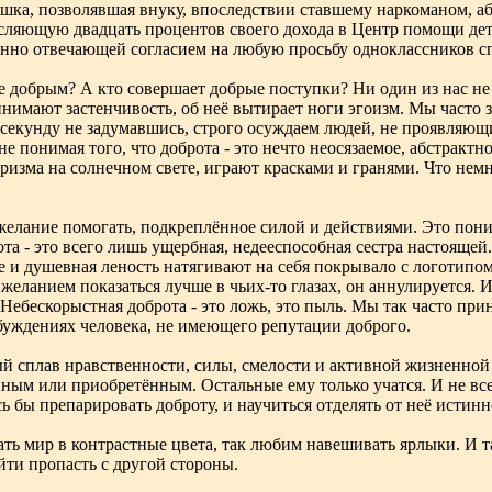
шка, позволявшая внуку, впоследствии ставшему наркоманом, аб
исляющую двадцать процентов своего дохода в Центр помощи де
енно отвечающей согласием на любую просьбу одноклассников с
е добрым? А кто совершает добрые поступки? Ни один из нас не 
ринимают застенчивость, об неё вытирает ноги эгоизм. Мы часто
 секунду не задумавшись, строго осуждаем людей, не проявляю
не понимая того, что доброта - это нечто неосязаемое, абстрактн
призма на солнечном свете, играют красками и гранями. Что нем
 желание помогать, подкреплённое силой и действиями. Это пон
ота - это всего лишь ущербная, недееспособная сестра настоящ
ие и душевная леность натягивают на себя покрывало с логотип
еланием показаться лучше в чьих-то глазах, он аннулируется. И е
Небескорыстная доброта - это ложь, это пыль. Мы так часто прин
буждениях человека, не имеющего репутации доброго.
ый сплав нравственности, силы, смелости и активной жизненной
ным или приобретённым. Остальные ему только учатся. И не все
ь бы препарировать доброту, и научиться отделять от неё истинн
ь мир в контрастные цвета, так любим навешивать ярлыки. И т
ти пропасть с другой стороны.