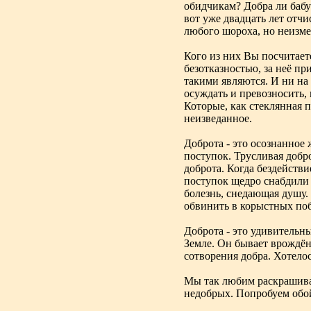
обидчикам? Добра ли бабу
вот уже двадцать лет отч
любого шороха, но неизм
Кого из них Вы посчитает
безотказностью, за неё п
такими являются. И ни на
осуждать и превозносить, 
Которые, как стеклянная 
неизведанное.
Доброта - это осознанное
поступок. Трусливая добр
доброта. Когда бездейств
поступок щедро снабдили ж
болезнь, снедающая душу. 
обвинить в корыстных по
Доброта - это удивительн
Земле. Он бывает врождён
сотворения добра. Хотелос
Мы так любим раскрашиват
недобрых. Попробуем обой