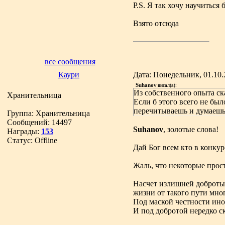
P.S. Я так хочу научиться 
Взято отсюда
все сообщения
Каури
Дата: Понедельник, 01.10.
Suhanov
писал(а):
Из собственного опыта ск
Хранительница
Если б этого всего не бы
перечитываешь и думаешь "
Группа: Хранительница
Сообщений:
14497
Suhanov
, золотые слова!
Награды:
153
Статус:
Offline
Дай Бог всем кто в конкур
Жаль, что некоторые прост
Насчет излишней доброты 
жизни от такого пути мног
Под маской честности ино
И под добротой нередко ск