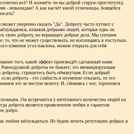
солютно всё? И назовёте ли вы доброй старую проститутку,
тям - инвалидам? А как насчёт юной отличницы, боящейся
писать?
сможет уверенно сказать "Да". Доброту часто путают с
 заблуждаемся, называя добрыми людей, которые едва ли
щих свою доброту, но вершащих добрые дела. Мы спешим
ое; то, что не может существовать, не воплощаясь в поступках.
ного изменив угол наклона, можем открыть для себя
имание того, какой эффект произведёт сделанный нами
ей. Равнодушной доброты не бывает; это мимикрирующая
ом доброты, страшитесь быть обманутым. Если добрый
сли доброта - это слабость и неумение отказать, то это
имаем это за чистую монету. И, сбиваясь с ног, торопимся
 позиции. Он встречается у ничтожного количества людей на
гда доброта является проявлением любви и гарантом
ое добро.
ак любим заблуждаться. Не будем лепить репутацию добрых и