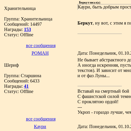
Беркут
писал(а):
Каури, быть добрым прост
Хранительница
Группа: Хранительница
Беркут
, ну вот, с этим я
Сообщений:
14497
Награды:
153
Статус:
Offline
все сообщения
РОМАН
Дата: Понедельник, 01.10.
Не бывает абстрактного доб
Шериф
А иногда искренняя, пуст
текстов). И зависит от мн
Группа: Старшина
и от фаз Луны...
Сообщений:
6433
Награды:
41
Вставай на смертный бой
Статус:
Offline
С фашистской силой темн
С проклятою ордой!
---
Укроп - гораздо лучше, че
все сообщения
Каури
Дата: Понедельник, 01.10.