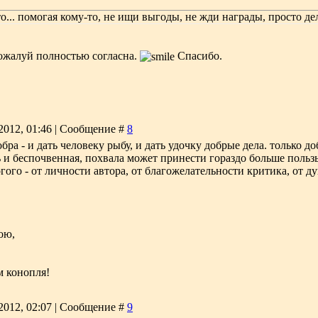
о... помогая кому-то, не ищи выгоды, не жди награды, просто де
 пожалуй полностью согласна.
Спасибо.
2012, 01:46 | Сообщение #
8
ра - и дать человеку рыбу, и дать удочку добрые дела. только доб
ь и беспочвенная, похвала может принести гораздо больше польз
огого - от личности автора, от благожелательности критика, от
ою,
м конопля!
2012, 02:07 | Сообщение #
9