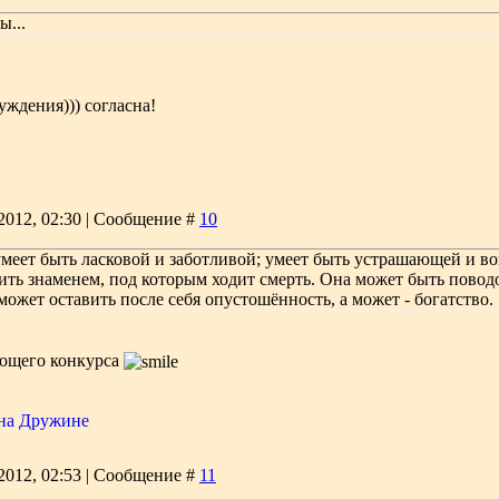
ы...
суждения))) согласна!
2012, 02:30 | Сообщение #
10
меет быть ласковой и заботливой; умеет быть устрашающей и в
ть знаменем, под которым ходит смерть. Она может быть поводо
ожет оставить после себя опустошённость, а может - богатство.
ующего конкурса
 на Дружине
2012, 02:53 | Сообщение #
11