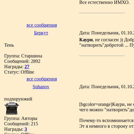
Все естественно ИМХО.
все сообщения
Беркут
Дата: Понедельник, 01.10.
Каури
, не согласен )) Д
Тень
"натворить"добротой ... П
Группа: Старшина
Сообщений:
2892
Награды:
27
Статус:
Offline
все сообщения
Suhanov
Дата: Понедельник, 01.10.
подхорунжий
[bgcolor=orange]Каури, не
чего можно "натворить"доб
Группа: Авторы
Почему-то вспомнинается
Сообщений:
215
Эт я немного в сторону от
Награды:
3