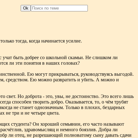
только тогда, когда начинается усилие.
с учат быть добрее со школьной скамьи. Не слишком ли
тся ли эти понятия в наших головах?
инственной. Ею могут прикрываться, руководствуясь выгодой.
м, средством. Ею можно развратить и убить. А можно и
то свет. Но доброта - это, увы, не достоинство. Это всего лишь
сегда способен творить добро. Оказывается, то, о чём трубят
икогда не станет однозначным. Только в плохих, бездарных
х не три и не четыре цвета.
щих студента? Он хороший семьянин, его часто называют
 расчётлив, здравомыслящ и немного боязлив. Добра ли
обр ли отец, не разрешающий полноватому сыну давать сдачи