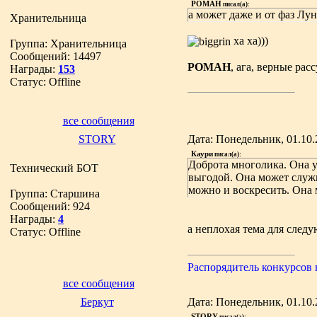
РОМАН
писал(а):
а может даже и от фаз Лун
Хранительница
ха ха)))
Группа: Хранительница
Сообщений:
14497
РОМАН
, ага, верные рас
Награды:
153
Статус:
Offline
все сообщения
STORY
Дата: Понедельник, 01.10.
Каури
писал(а):
Доброта многолика. Она у
Технический БОТ
выгодой. Она может служи
можно и воскресить. Она м
Группа: Старшина
Сообщений:
924
Награды:
4
а неплохая тема для след
Статус:
Offline
Распорядитель конкурсов
все сообщения
Беркут
Дата: Понедельник, 01.10.
STORY