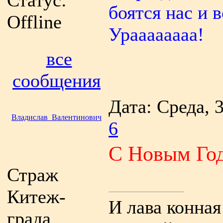
Статус:
боятся нас и 
Offline
Ураааааааа!
все
сообщения
Дата: Среда, 
Владислав_Валентинович
6
С Новым Го
Страж
Китеж-
И лава конная
града