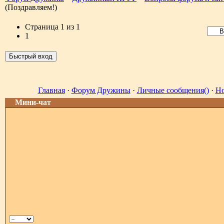
(Поздравляем!)
Страница
1
из
1
1
Главная
·
Форум Дружины
·
Личные сообщения()
·
Но
Мини-чат