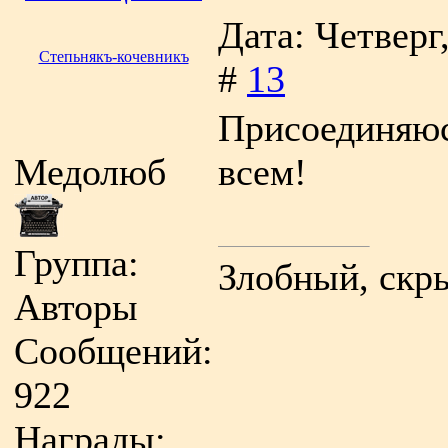
Дата: Четверг
Степьнякъ-кочевникъ
#
13
Присоединяюс
Медолюб
всем!
Группа:
Злобный, скр
Авторы
Сообщений:
922
Награды: