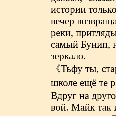
истории тольк
вечер возвращ
реки, пригляды
самый Бунип, н
зеркало.
《Тьфу ты, стар
школе ещё те 
Вдруг на друго
вой. Майк так 