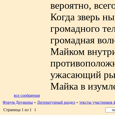
вероятно, все
Когда зверь ны
громадного тел
громадная волн
Майком внутри
противоположн
ужасающий рык
Майка в изумл
все сообщения
Форум Дружины
»
Литературный раздел
»
тексты участников 
Страница
1
из
1
1