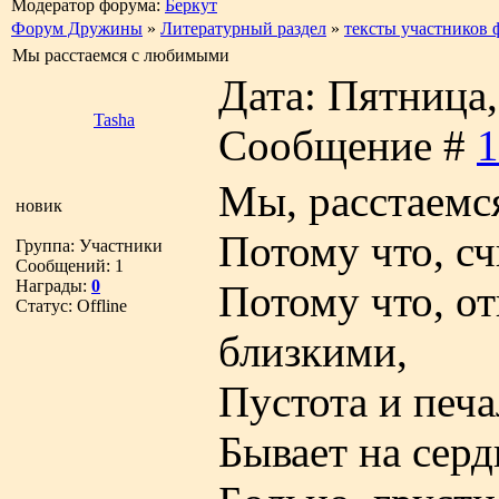
Модератор форума:
Беркут
Форум Дружины
»
Литературный раздел
»
тексты участников 
Мы расстаемся с любимыми
Дата: Пятница, 
Tasha
Сообщение #
1
Мы, расстаемс
новик
Потому что, сч
Группа: Участники
Сообщений:
1
Награды:
0
Потому что, о
Статус:
Offline
близкими,
Пустота и печа
Бывает на серд