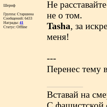
Не расставайте
Шериф
не о том.
Группа: Старшина
Сообщений:
6433
Награды:
41
Tasha
, за искр
Статус:
Offline
меня!
---
Перенес тему в
Вставай на см
С фашистской 