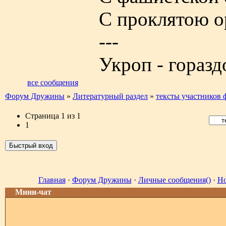
С проклятою о
---
Укроп - горазд
все сообщения
Форум Дружины
»
Литературный раздел
»
тексты участников 
Страница
1
из
1
1
Главная
·
Форум Дружины
·
Личные сообщения()
·
Но
Мини-чат