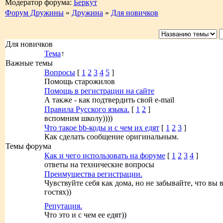
Модератор форума:
Беркут
Форум Дружины
»
Дружина
»
Для новичков
Для новичков
Тема
↑
Важные темы
Вопросы
[
1
2
3
4
5
]
Помощь старожилов
Помощь в регистрации на сайте
А также - как подтвердить свой e-mail
Правила Русского языка.
[
1
2
]
вспомним школу))))
Что такое bb-коды и с чем их едят
[
1
2
3
]
Как сделать сообщение оригинальным.
Темы форума
Как и чего использовать на форуме
[
1
2
3
4
]
ответы на технические вопросы
Преимущества регистрации.
Чувствуйте себя как дома, но не забывайте, что вы 
гостях))
Репутация.
Что это и с чем ее едят))