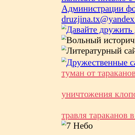
туман от таракано
уничтожения клопо
травля тараканов 