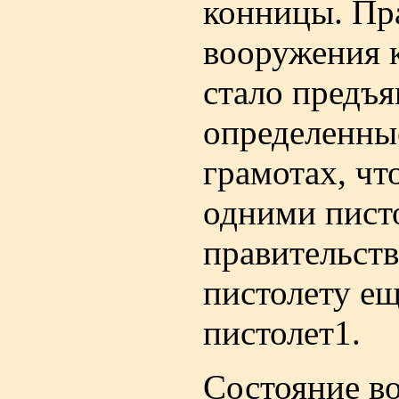
конницы. Пра
вооружения 
стало предъя
определенные
грамотах, чт
одними писто
правительств
пистолету ещ
пистолет1.
Состояние в