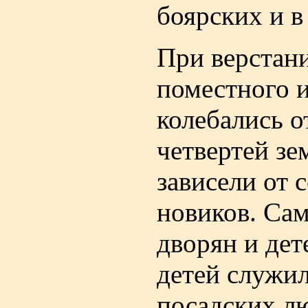
боярских и в
При верстан
поместного 
колебались о
четвертей зе
зависели от
новиков. Са
дворян и дет
детей служи
посадских л