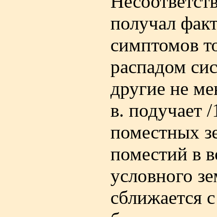
Несоответст
получал факт
симптомов то
распадом си
другие не ме
в. подучает 
поместных зе
поместий в в
условного зе
сближается с