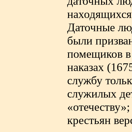
даточных люд
находящихся 
Даточные лю
были призва
помещиков в 
наказах (1675
службу тольк
служилых дет
«отечеству»;
крестьян вер