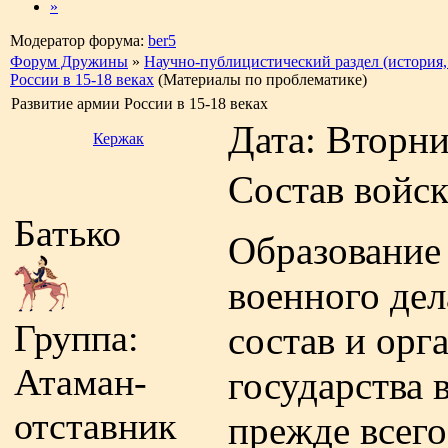
»
Модератор форума:
ber5
Форум Дружины
»
Научно-публицистический раздел (история,
России в 15-18 веках
(Материалы по проблематике)
Развитие армии России в 15-18 веках
Дата: Вторни
Кержак
Состав войск
Батько
Образование 
военного дел
Группа:
состав и ор
Атаман-
государства 
отставник
прежде всего