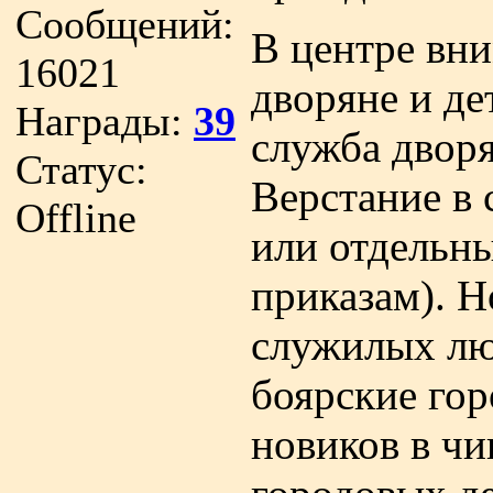
Сообщений:
В центре вни
16021
дворяне и де
Награды:
39
служба дворя
Статус:
Верстание в 
Offline
или отдельн
приказам). Н
служилых люд
боярские гор
новиков в ч