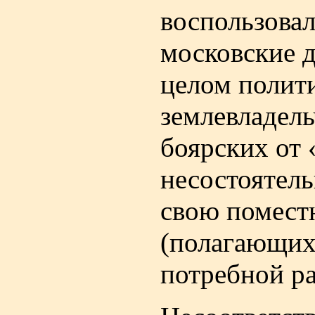
воспользовал
московские д
целом полит
землевладель
боярских от 
несостоятель
свою помест
(полагающихс
потребной ра