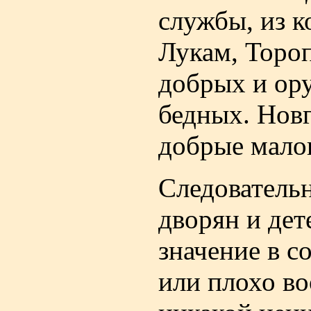
службы, из к
Лукам, Тороп
добрых и ор
бедных. Новг
добрые малок
Следовательн
дворян и дет
значение в с
или плохо в