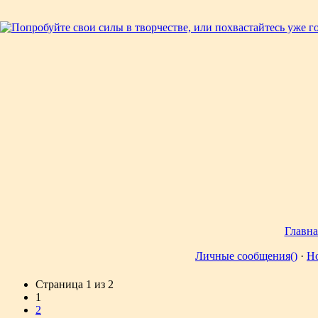
Главна
Личные сообщения()
·
Н
Страница
1
из
2
1
2