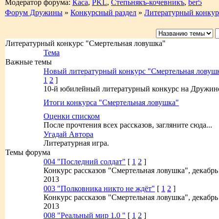
Модератор форума:
Каса
,
PKL
,
Степьнякъ-кочевникъ
,
ber5
Форум Дружины
»
Конкурсный раздел
»
Литературный конкур
Литературный конкурс "Смертельная ловушка"
Тема
Важные темы
Новый литературный конкурс "Смертельная ловуш
1
2
]
10-й юбилейный литературный конкурс на Дружин
Итоги конкурса "Смертельная ловушка"
Оценки списком
После прочтения всех рассказов, загляните сюда...
Угадай Автора
Литературная игра.
Темы форума
004 "Последний солдат"
[
1
2
]
Конкурс рассказов "Смертельная ловушка", декабрь
2013
003 "Полковника никто не ждёт"
[
1
2
]
Конкурс рассказов "Смертельная ловушка", декабрь
2013
008 "Реальный мир 1.0 "
[
1
2
]