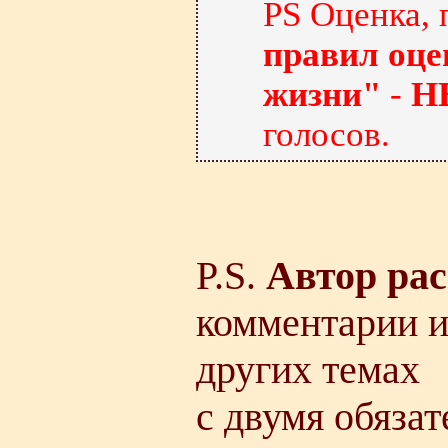
PS Оценка, 
правил оце
жизни"
-
НЕ
голосов.
P.S.
Автор рас
комментарии и
других темах
с двумя обяза