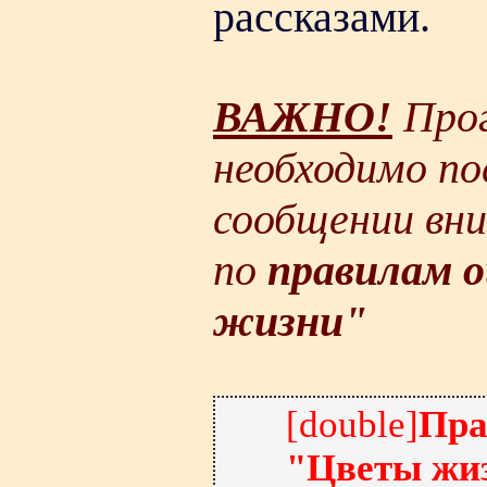
рассказами.
ВАЖНО!
Прог
необходимо по
сообщении вн
по
правилам 
жизни"
[double]
Пра
"Цветы жи