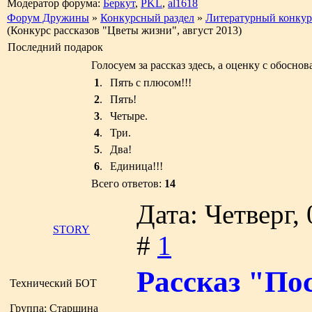
Модератор форума:
Беркут
,
PKL
,
al1618
Форум Дружины
»
Конкурсный раздел
»
Литературный конкур
(Конкурс рассказов "Цветы жизни", август 2013)
Последний подарок
Голосуем за рассказ здесь, а оценку с обосн
1
.
Пять с плюсом!!!
2
.
Пять!
3
.
Четыре.
4
.
Три.
5
.
Два!
6
.
Единица!!!
Всего ответов:
14
Дата: Четверг,
STORY
#
1
Рассказ "По
Технический БОТ
Группа: Старшина