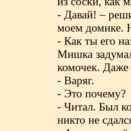
из соски, как 
- Давай! – реш
моем домике. Н
- Как ты его н
Мишка задумал
комочек. Даже
- Варяг.
- Это почему?
- Читал. Был к
никто не сдалс