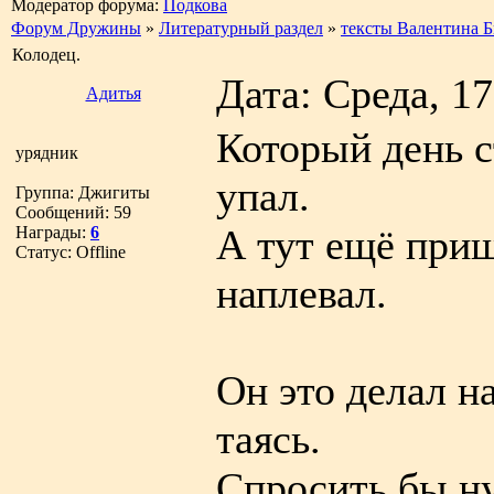
Модератор форума:
Подкова
Форум Дружины
»
Литературный раздел
»
тексты Валентина 
Колодец.
Дата: Среда, 1
Адитья
Который день с
урядник
упал.
Группа: Джигиты
Сообщений:
59
А тут ещё приш
Награды:
6
Статус:
Offline
наплевал.
Он это делал на
таясь.
Спросить бы ну