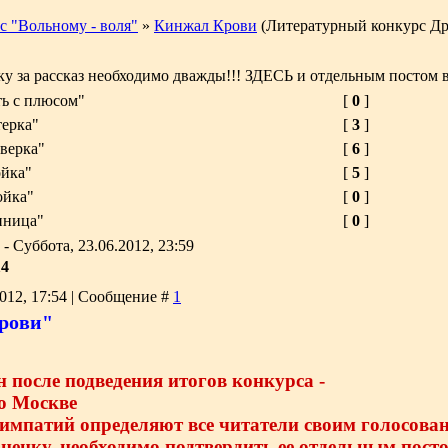
с "Вольному - воля"
»
Кинжал Крови
(Литературный конкурс Д
у за рассказ необходимо дважды!!! ЗДЕСЬ и отдельным постом в
ь с плюсом"
[
0
]
ерка"
[
3
]
верка"
[
6
]
ойка"
[
5
]
ойка"
[
0
]
иница"
[
0
]
- Суббота, 23.06.2012, 23:59
14
2012, 17:54 | Сообщение #
1
рови"
н после подведения итогов конкурса -
по Москве
импатий определяют все читатели своим голосова
енку, необходимо подтвердить ее отдельным посто