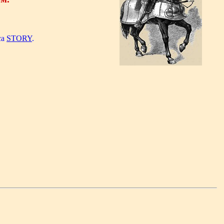
са
STORY
.