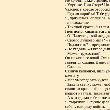
Не кричит, даже странно, 
- Умри же, Нил Сторг! Но 
Человек в кресле отброси
- Глупая лирийка! Тебе у
Я, признаться, опешила. Т
телосложение.
- Так твой братец был тем
Гнев помог справиться с 
- О! Надеюсь, твой дядя д
- Своего лучшего мага? –
- Подлостью? – предполож
- Не угадала, – тяжело ды
- Может, трусостью?
Он покачал головой. Эта и
завалится охрана. Давно п
- Сдаюсь.
Скинув капюшон, шагнула 
комнату.
- Маг умеет делать чудеса.
- Зажечь свечку может лю
слишком красивый, лицо м
падают на глаза, закрыва
- А кто сделал тебе тако
Я фыркнула. Оружие делал 
себе… или делу войны.