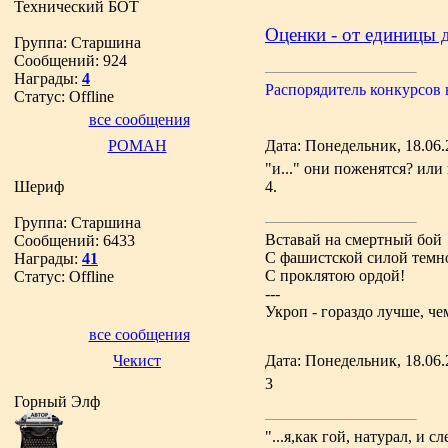
Технический БОТ
Оценки - от единицы д
Группа: Старшина
Сообщений:
924
Награды:
4
Распорядитель конкурсов
Статус:
Offline
все сообщения
РОМАН
Дата: Понедельник, 18.06.
"и..." они поженятся? или
Шериф
4.
Группа: Старшина
Вставай на смертный бой
Сообщений:
6433
С фашистской силой темн
Награды:
41
С проклятою ордой!
Статус:
Offline
---
Укроп - гораздо лучше, че
все сообщения
Чекист
Дата: Понедельник, 18.06.
3
Горный Элф
"...я,как гой, натурал, и с