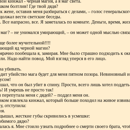
вой кинжал - черная магия, а я маг света.
ком болтлив! Где твой дядя?
 к жене, оставив меня разбираться с делами, – голос генеральс
должал вести светские беседы.
я. Все напрасно, все. Я заметалась по комнате. Деньги, время, жи
т маг? – не унимался умирающий, – он может одной мыслью связа
еще более мучительной!!!!
дающий яд черной магии?
мрачно пообещала я, замирая. Мне было страшно подходить к окну
ли. Надо найти повод. Мой взгляд уперся в его лицо.
на убивать.
одит убийство мага будет для меня пятном позора. Невиновный
русом!
ышал, что он был убит в спину. Прости, всего лишь хотел поддеть 
ь! И умрешь не просто так!
ы перепутала меня с дядей? – поддел меня он.
вком извлекла кинжал, который больше походил на живое извив
у, отступила:
ня.
адышал, жесткие губы скривились в усмешке:
любимого дядю?
валась я. Мне стоило узнать подробнее о смерти своего брата, ч