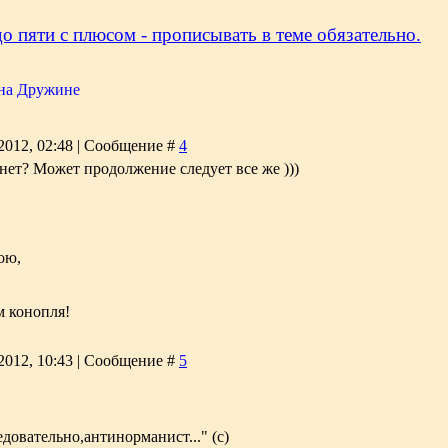
о пяти с плюсом - прописывать в теме обязательно.
 на Дружине
2012, 02:48 | Сообщение #
4
 нет? Может продолжение следует все же )))
ою,
м конопля!
2012, 10:43 | Сообщение #
5
ледовательно,антинорманист..." (с)