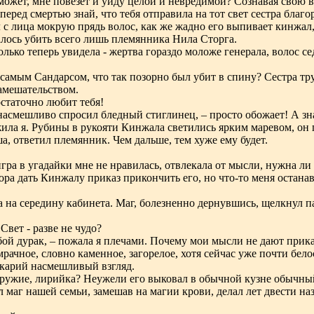
может, мне повезет и уйду целой и невредимой? Сознавая свою в
перед смертью знай, что тебя отправила на тот свет сестра благ
л с лица мокрую прядь волос, как же жадно его выпивает кинжал
далось убить всего лишь племянника Нила Сторга.
олько теперь увидела - жертва гораздо моложе генерала, волос с
 самым Сандарсом, что так позорно был убит в спину? Сестра трус
замешательством.
остаточно любит тебя!
 насмешливо спросил бледный стиглинец, – просто обожает! А з
ила я. Рубины в рукояти Кинжала светились ярким маревом, он п
ша, ответил племянник. Чем дальше, тем хуже ему будет.
гра в угадайки мне не нравилась, отвлекала от мысли, нужна ли 
ора дать Кинжалу приказ прикончить его, но что-то меня остана
на середину кабинета. Маг, болезненно дернувшись, щелкнул па
 Свет - разве не чудо?
бой дурак, – пожала я плечами. Почему мои мысли не дают прик
рачное, словно каменное, загорелое, хотя сейчас уже почти бел
я карий насмешливый взгляд.
е оружие, лирийка? Неужели его выковал в обычной кузне обычны
маг нашей семьи, замешав на магии крови, делал лет двести наз