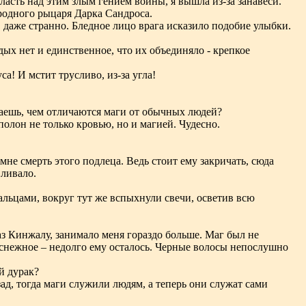
ласть над этим злым гением войны, я вышла из-за занавеси.
ородного рыцаря Дарка Сандроса.
, даже странно. Бледное лицо врага исказило подобие улыбки.
едых нет и единственное, что их объединяло - крепкое
а! И мстит трусливо, из-за угла!
наешь, чем отличаются маги от обычных людей?
олон не только кровью, но и магией. Чудесно.
мне смерть этого подлеца. Ведь стоит ему закричать, сюда
вливало.
льцами, вокруг тут же вспыхнули свечи, осветив всю
аз Кинжалу, занимало меня гораздо больше. Маг был не
оснежное – недолго ему осталось. Черные волосы непослушно
й дурак?
ад, тогда маги служили людям, а теперь они служат сами