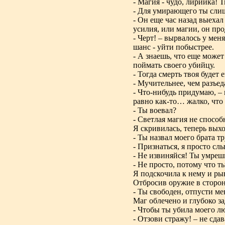
- Магия - чудо, лирийка! Т
- Для умирающего ты слиш
- Он еще час назад выехал
усилия, или магии, он про
- Черт! – вырвалось у мен
шанс - уйти побыстрее.
- А знаешь, что еще може
поймать своего убийцу.
- Тогда смерть твоя будет 
- Мучительнее, чем разъе
- Что-нибудь придумаю, – 
равно как-то… жалко, что 
- Ты воевал?
- Светлая магия не способ
Я скривилась, теперь вых
- Ты назвал моего брата т
- Признаться, я просто сл
- Не извиняйся! Ты умреш
- Не просто, потому что т
Я подскочила к нему и ры
Отбросив оружие в сторон
- Ты свободен, отпусти ме
Маг облечено и глубоко з
- Чтобы ты убила моего 
- Отзови стражу! – не сда