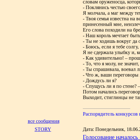
словам оруженосца, котор
- Поклянись честью своего
Я молчала, а маг между т
- Твоя семья известна на
принесенный мне, неизлеч
Его слова походили на бре
- Наш король мечтает быт
- Ты не ходишь вокруг да 
- Боюсь, если я тебе солг
Я не сдержала улыбку и, к
- Как удивительно! – прош
- То, что я молу, не значит
- Ты спрашивала, воевал л
- Что ж, ваши переговоры я
- Дождусь ли я?
- Спущусь ли я по стене? 
Потом начались перегово
Выходит, стиглинцы не так
Распорядитель конкурсов
все сообщения
STORY
Дата: Понедельник, 18.06.
Голосование началось 