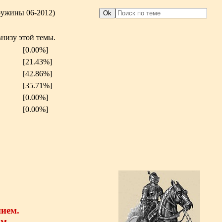
ружины 06-2012)
низу этой темы.
[0.00%]
[21.43%]
[42.86%]
[35.71%]
[0.00%]
[0.00%]
нием.
м.