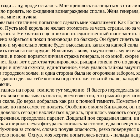
озади… ну, вроде осталось. Мне пришлось воландаться в стиглин
ыло продать, но ожидания вознаграждены сполна. Жена генерала,
она мне не нужна.
ловатый стиглинец попытался сделать мне комплимент. Как Госпо
ю. Пусть мой король не желает отомстить за честь страны, но за 
нулась я. Не хватало еще прохлопать единственный шанс застать г
но забраться в покои полководца по балкону. Он будет сидеть з
но и мучительно лезвие будет высасывать капля за каплей силы 
ить ненасытное орудие. Вольному - воля, а мучителю - мучительн
зни, в покои ворвется личная стража генерала, и со мной, скорее
нет. Брат вот с детства тренировался, рыцари гоняли его по двор
цы и другая скукота, единственное, чему удалось тайком выучит
 городском холме, и одна сторона была не огорожена забором, х
 давно сделала себе костюм под стать желтоватой скале, каждой
аючи.
гались на город, темнело тут медленно. Я быстро переоделась 
их вовсе показывать опасно, всем известно, что рыжий цвет ис
в скале. До верха добралась как раз к полной темноте. Поместье 
ные, по ним самое то ползать. Особенно с моим Кинжалом, он по
 довелось сегодня нахлебаться вдоволь, пришлось заколоть сосед
переживая, преодолела парапет. Дощатый пол скрадывал шаги, ни
жская широкоплечая фигура склонилась за столом, едва освещенн
ужчина за столом, словно почуяв опасность, резко повернулся к
 тело попала. Охнув, моя жертва попыталась встать - пальцы напр