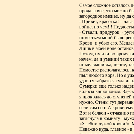
Самое сложное осталось п
продала все, что можно б
загородное именье, ну да 
- Привет, красотка! – наг
войне, но чем!!! Подлость
- Отвали, придурок, - руг
поместьем мной было реше
Крови, и убью его. Медлен
Лишь в моей воле останов
Потом, ну или во время ка
нечем, да и умений таких 
иные: вышивка, пение, тан
Поместье располагалось на
пыл любого вора. Но я уже
удастся забраться туда игр
Сумерки еще только надви
волосы капюшоном. Здесь 
я прокралась до ступеней 
нужно. Стены тут деревян
если сам сыт. А крови ему
Вот и балкон - отчаянно 
заглянула в комнату - му
«Хлебни чужой крови!». М
Неважно куда, главное - в