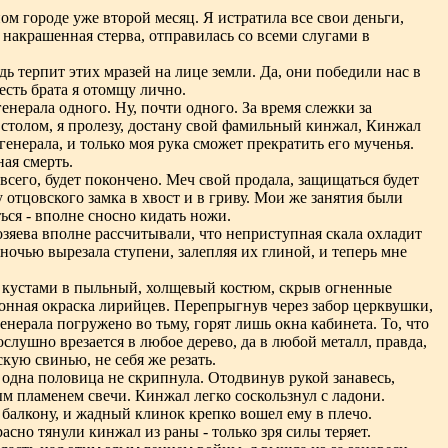
ом городе уже второй месяц. Я истратила все свои деньги,
 накрашенная стерва, отправилась со всеми слугами в
дь терпит этих мразей на лице земли. Да, они победили нас в
честь брата я отомщу лично.
енерала одного. Ну, почти одного. За время слежки за
а столом, я пролезу, достану свой фамильный кинжал, Кинжал
генерала, и только моя рука сможет прекратить его мученья.
ая смерть.
 всего, будет покончено. Меч свой продала, защищаться будет
у отцовского замка в хвост и в гриву. Мои же занятия были
ься - вполне сносно кидать ножи.
озяева вполне рассчитывали, что неприступная скала охладит
 ночью вырезала ступени, залепляя их глиной, и теперь мне
за кустами в пыльный, холщевый костюм, скрыв огненные
конная окраска лирийцев. Перепрыгнув через забор церквушки,
генерала погружено во тьму, горят лишь окна кабинета. То, что
слушно врезается в любое дерево, да в любой металл, правда,
скую свинью, не себя же резать.
 одна половица не скрипнула. Отодвинув рукой занавесь,
ым пламенем свечи. Кинжал легко соскользнул с ладони.
 балкону, и жадный клинок крепко вошел ему в плечо.
асно тянули кинжал из раны - только зря силы теряет.