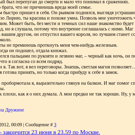
ый был перепуган до смерти и мало что понимал в сражениях.
 брата, что не причинишь вреда моей семье.
ем быстро пришел в себя. Он рывком поднялся, выглядя устраша
 всю Лирию, ты красива и похоже умна. Позволь мне уничтожить
им. Может быть, без мести и темных сил наше знакомство будет
д, но я слушала, потому что внутренне соглашалась с ними. Маг
ь вашим другом, он отпустил вашего короля, но лучшим станет 
около.
у, ты не преминешь проткнуть меня чем-нибудь железным.
огда он подошел, отдала кинжал.
елся пальцами по рукояти и лезвию маг, – черный как ночь, он по
, что я согласна со всем подряд.
и я. Так вот, я вел переговоры. Знаешь, светлая магия позволяет
 готова принять, но только когда прибуду к себе в замок.
– пробормотала я, выразительно глянув на балкон. И маг помог сп
ры.
 плохи, как я о них думала. А мои предки не так хороши. Ну, у 
 на Дружине
2012, 00:09 | Сообщение #
3
- закончится 23 июня в 23.59 по Москве.