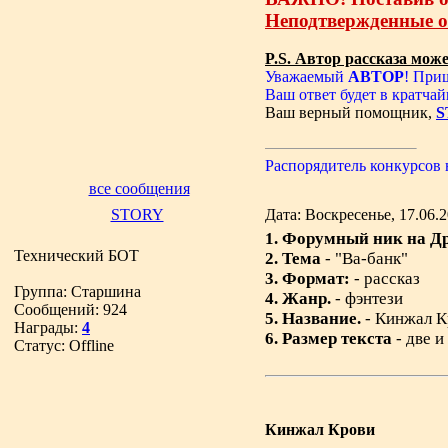
Неподтвержденные оц
P.S. Автор рассказа мож
Уважаемый
АВТОР
! При
Ваш ответ будет в кратчай
Ваш верный помощник,
S
Распорядитель конкурсов
все сообщения
STORY
Дата: Воскресенье, 17.06.
1. Форумный ник на Д
Технический БОТ
2. Тема
- "Ва-банк"
3. Формат:
- рассказ
Группа: Старшина
4. Жанр.
- фэнтези
Сообщений:
924
5. Название.
- Кинжал К
Награды:
4
6. Размер текста
- две и
Статус:
Offline
Кинжал Крови