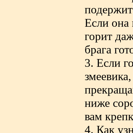
подержит
Если она 
горит даж
брага гот
3. Если г
змеевика,
прекращай
ниже соро
вам крепк
4. Как уз