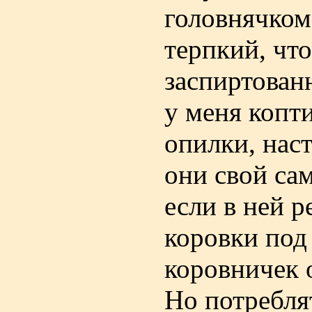
головнячком.
терпкий, что
заспиртованн
у меня копти
опилки, нас
они свой са
если в ней 
коровки под
коровничек 
Но потреблят