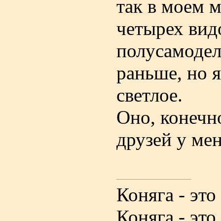
так в моем 
четырех видо
полусамодел
раньше, но я
светлое.
Оно, конечно
друзей у ме
Коняга - эт
Коняга - эт