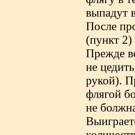
выпадут в
После пр
(пункт 2)
Прежде вс
не цедить
рукой). П
флягой б
не болжн
Выиграете
количеств