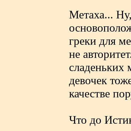
Метаха... Ну
основополож
греки для м
не авторите
сладеньких 
девочек тож
качестве пор
Что до Исти