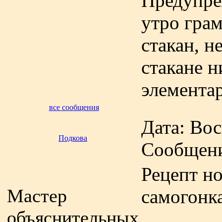
Предупре
утро гра
стакан, н
стакане н
элемента
все сообщения
Дата: Вос
Подкова
Сообщен
Рецепт но
Мастер
самогонк
объяснительных