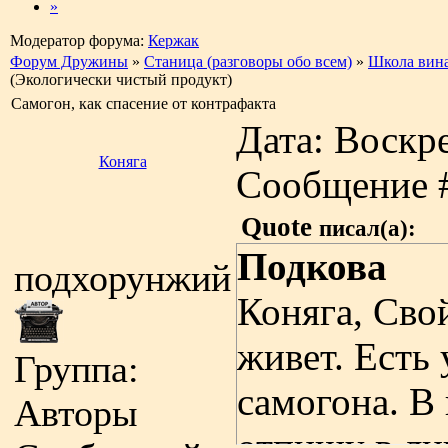
»
Модератор форума:
Кержак
Форум Дружины
»
Станица (разговоры обо всем)
»
Школа вин
(Экологически чистый продукт)
Самогон, как спасение от контрафакта
Дата: Воскре
Коняга
Сообщение 
Quote
писал(а):
Подкова
подхорунжий
Коняга, Свой
живет. Есть
Группа:
самогона. В
Авторы
отпишу в лич