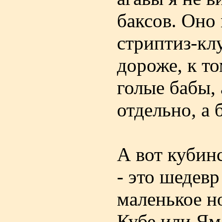
баксов. Оно
стриптиз-клу
дороже, к т
голые бабы,
отдельно, а 
А вот кубин
- это шедев
маленькое но
Кубе или Ям