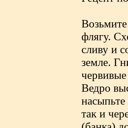
Возьмите
флягу. Сх
сливу и с
земле. Г
червивые 
Ведро вы
насыпьте 
так и чер
(банка) д