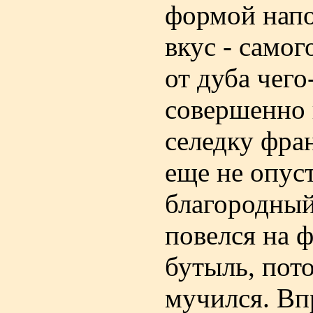
формой нап
вкус - самог
от дуба чего
совершенно 
селедку фра
еще не опус
благородный
повелся на 
бутыль, пот
мучился. Вп