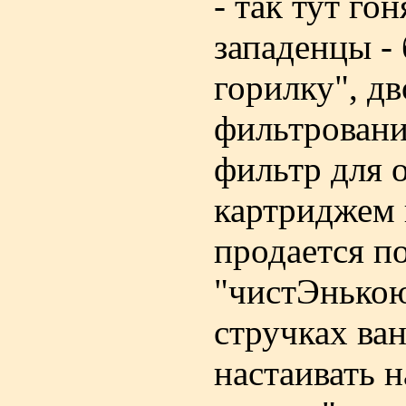
- так тут го
западенцы -
горилку", дв
фильтровани
фильтр для 
картриджем 
продается п
"чистЭнькою
стручках ван
настаивать н