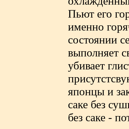
охлажденным
Пьют его гор
именно горя
состоянии с
выполняет с
убивает глис
присутстсву
японцы и зак
саке без суш
без саке - п