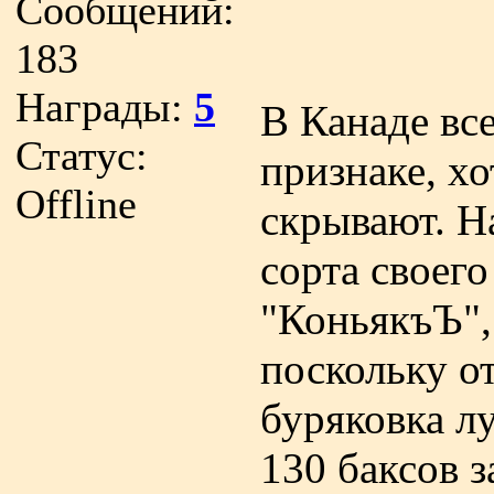
Сообщений:
самогон до 
183
Награды:
5
В Канаде вс
Статус:
признаке, хо
Offline
скрывают. Н
сорта своег
"КоньякъЪ",
поскольку от
буряковка лу
130 баксов з