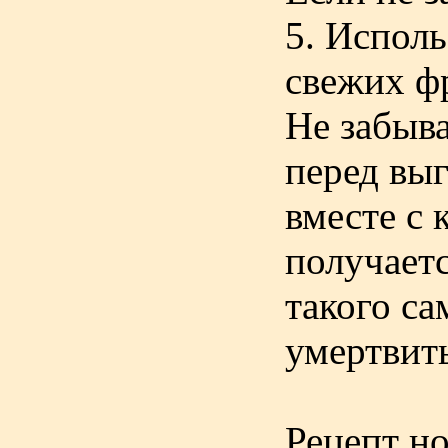
5. Исполь
свежих фр
Не забыв
перед выг
вместе с 
получаетс
такого с
умертвит
Рецепт но