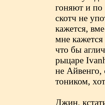
гоняют и по
скотч не упо
кажется, вм
мне кажется 
что бы агли
рыцаре Ivanh
не Айвенго, 
тоником, хот
Джин, кстат