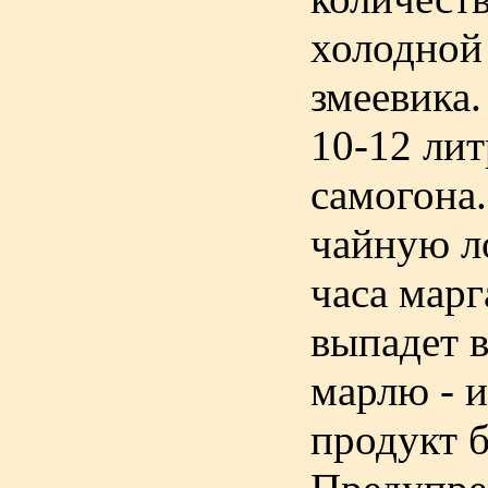
холодной
змеевика
10-12 ли
самогона.
чайную л
часа марг
выпадет в
марлю - 
продукт б