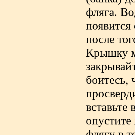
фляга. Во
появится 
после тог
Крышку м
закрывайт
боитесь, 
просверд
вставьте 
опустите 
флягу в т