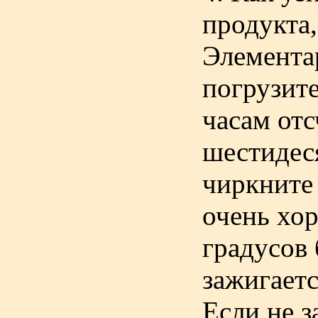
продукта,
Элемента
погрузите
часам от
шестидеся
чиркните 
очень хор
градусов
зажигаетс
Если не з