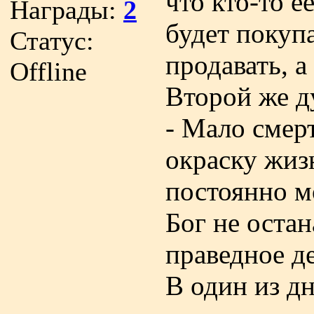
что кто-то е
Награды:
2
будет покуп
Статус:
продавать, а
Offline
Второй же д
- Мало смерт
окраску жизн
постоянно м
Бог не остан
праведное д
В один из д