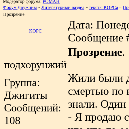
Модератор форума:
РОМАН
Форум Дружины
»
Литературный раздел
»
тексты КОРСа
»
Пр
Прозрение
Дата: Понеде
KOPC
Сообщение 
Прозрение
.
подхорунжий
Жили были д
Группа:
смертью по 
Джигиты
знали. Один
Сообщений:
- Я продаю с
108