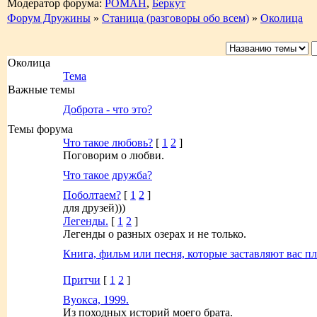
Модератор форума:
РОМАН
,
Беркут
Форум Дружины
»
Станица (разговоры обо всем)
»
Околица
Околица
Тема
Важные темы
Доброта - что это?
Темы форума
Что такое любовь?
[
1
2
]
Поговорим о любви.
Что такое дружба?
Поболтаем?
[
1
2
]
для друзей)))
Легенды.
[
1
2
]
Легенды о разных озерах и не только.
Книга, фильм или песня, которые заставляют вас пл
Притчи
[
1
2
]
Вуокса, 1999.
Из походных историй моего брата.