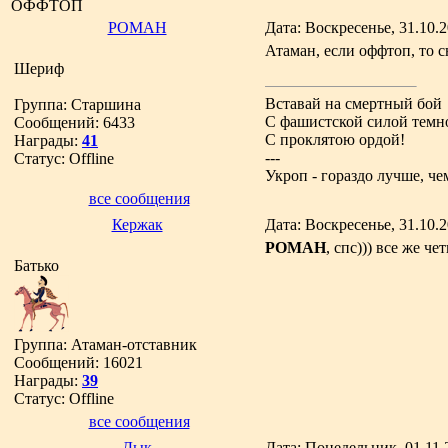
ОФФТОП
РОМАН
Дата: Воскресенье, 31.10.
Атаман, если оффтоп, то сю
Шериф
Вставай на смертный бой
Группа: Старшина
С фашистской силой темн
Сообщений:
6433
С проклятою ордой!
Награды:
41
---
Статус:
Offline
Укроп - гораздо лучше, че
все сообщения
Кержак
Дата: Воскресенье, 31.10.
РОМАН
, спс))) все же че
Батько
Группа: Атаман-отставник
Сообщений:
16021
Награды:
39
Статус:
Offline
все сообщения
Дык
Дата: Понедельник, 01.11.