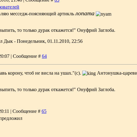
зователей
лопата
вляю месседж-поясняющий артикль
выпить, то только дурак откажется!" Онуфрий Заглоба.
ал
Дык
-
Понедельник, 01.11.2010, 22:56
 20:07 | Сообщение #
64
авь корону, чтоб не висла на ушах."(с).
Антонушка-царев
выпить, то только дурак откажется!" Онуфрий Заглоба.
 20:11 | Сообщение #
65
к предложил