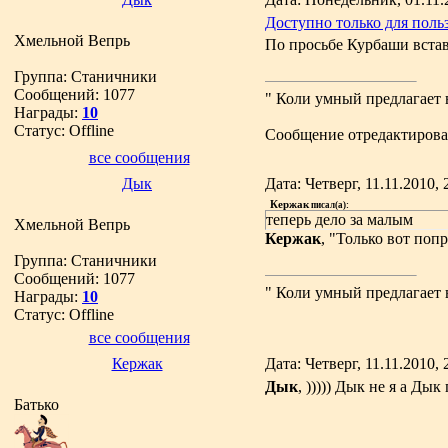
Доступно только для поль
Хмельной Вепрь
По просьбе Курбаши вста
Группа: Станичники
Сообщений:
1077
" Коли умный предлагает 
Награды:
10
Статус:
Offline
Сообщение отредактиров
все сообщения
Дык
Дата: Четверг, 11.11.2010,
Кержак
писал(а):
теперь дело за малым
Хмельной Вепрь
Кержак
, "Только вот попр
Группа: Станичники
Сообщений:
1077
" Коли умный предлагает 
Награды:
10
Статус:
Offline
все сообщения
Кержак
Дата: Четверг, 11.11.2010,
Дык
, ))))) Дык не я а Ды
Батько