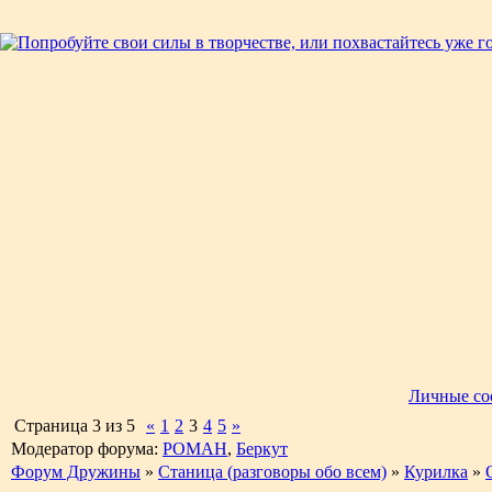
Личные со
Страница
3
из
5
«
1
2
3
4
5
»
Модератор форума:
РОМАН
,
Беркут
Форум Дружины
»
Станица (разговоры обо всем)
»
Курилка
»