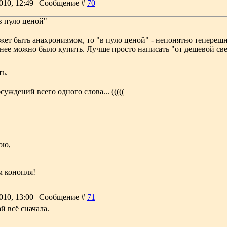
2010, 12:49 | Сообщение #
70
в пуло ценой"
ожет быть анахронизмом, то "в пуло ценой" - непонятно теперешн
а нее можно было купить. Лучше просто написать "от дешевой све
ть.
уждений всего одного слова... (((((
ою,
м конопля!
2010, 13:00 | Сообщение #
71
ай всё сначала.