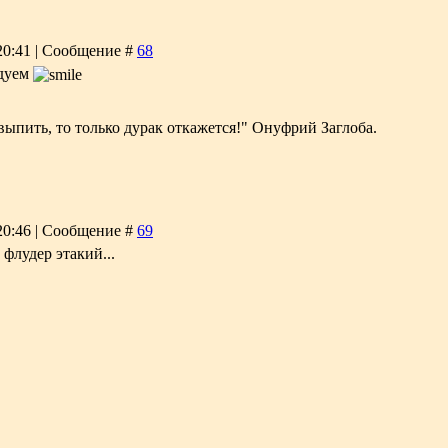
 20:41 | Сообщение #
68
едуем
выпить, то только дурак откажется!" Онуфрий Заглоба.
 20:46 | Сообщение #
69
 флудер этакий...