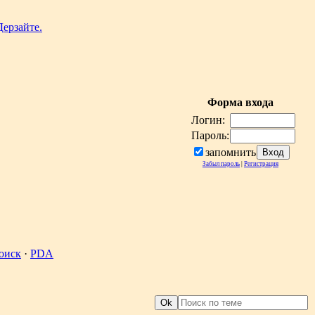
Форма входа
Логин:
Пароль:
запомнить
Забыл пароль
|
Регистрация
оиск
·
PDA