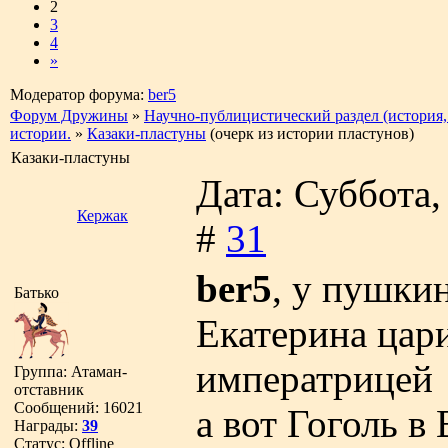
2
3
4
»
Модератор форума:
ber5
Форум Дружины
»
Научно-публицистический раздел (история,
истории.
»
Казаки-пластуны
(очерк из истории пластунов)
Казаки-пластуны
Дата: Суббота,
Кержак
#
31
ber5
, у пушки
Батько
Екатерина цари
императрицей
Группа: Атаман-
отставник
Сообщений:
16021
а вот Гоголь в
Награды:
39
Статус:
Offline