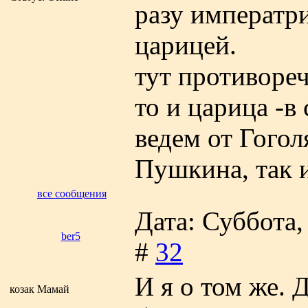
разу императри
царицей.
тут противореч
то и царица -в
ведем от Гогол
Пушкина, так 
все сообщения
Дата: Суббота,
ber5
#
32
И я о том же. 
козак Мамай