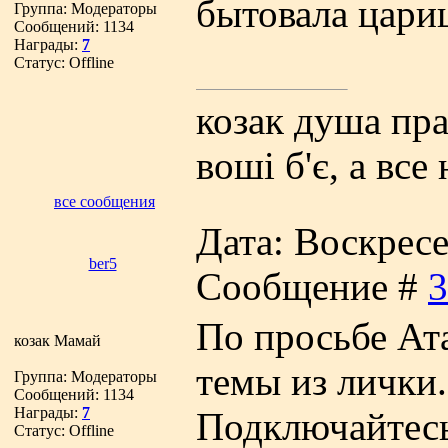
бытовала цариц
Группа: Модераторы
Сообщений:
1134
Награды:
7
Статус:
Offline
козак душа прав
вошi б'є, а все
все сообщения
Дата: Воскресен
ber5
Сообщение #
3
По просьбе Ат
козак Мамай
темы из лички.
Группа: Модераторы
Сообщений:
1134
Награды:
7
Подключайтесь
Статус:
Offline