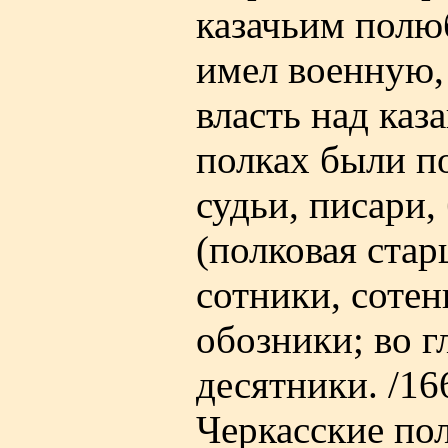
казачьим полю
имел военную,
власть над каз
полках были п
судьи, писари
(полковая стар
сотники, сотен
обозники; во г
десятники. /16
Черкасские по