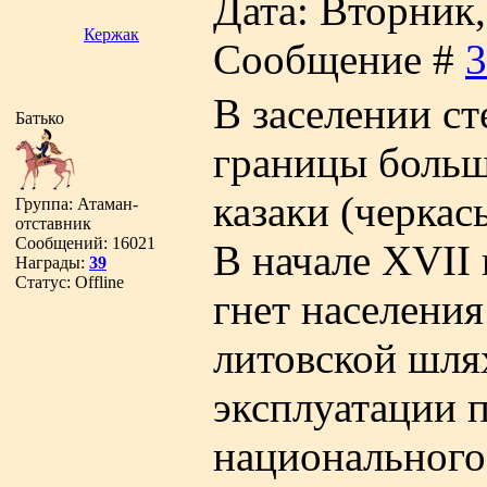
Дата: Вторник, 
Кержак
Сообщение #
3
В заселении с
Батько
границы больш
казаки (черкасы
Группа: Атаман-
отставник
Сообщений:
16021
В начале XVII 
Награды:
39
Статус:
Offline
гнет населени
литовской шля
эксплуатации 
национального 