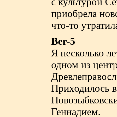
с культурой Се
приобрела ново
что-то утратил
Ber-5
Я несколько л
одном из центр
Древлеправосла
Приходилось в
Новозыбковски
Геннадием.