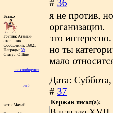
#
36
я не против, н
Батько
организации.
это интересно.
Группа: Атаман-
отставник
Сообщений:
16021
но ты категори
Награды:
39
Статус:
Offline
мало относитс
все сообщения
Дата: Суббота,
ber5
#
37
Кержак
писал(а):
козак Мамай
В начале XVII